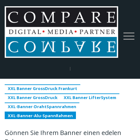
Home
|
BigPrint
|
XXL Banner GrossDruck Frankurt
|
XXL-Banner-Alu-
SpannRahmen
XXL Banner GrossDruck Frankurt
XXL Banner GrossDruck
XXL Banner LifterSystem
XXL-Banner-DrahtSpannrahmen
XXL-Banner-Alu-SpannRahmen
Gönnen Sie Ihrem Banner einen edelen