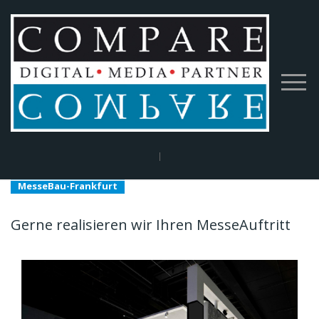
Home
|
Service-Angebot
|
MesseBau-Frankfurt
MesseBau-Frankfurt
Gerne realisieren wir Ihren MesseAuftritt