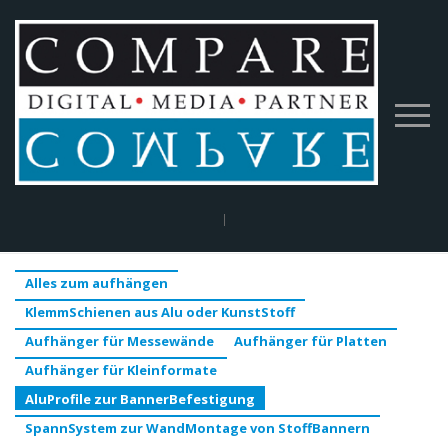
Home
|
BigPrint
|
Alles zum aufhängen
|
AluProfile zur
BannerBefestigung
Alles zum aufhängen
KlemmSchienen aus Alu oder KunstStoff
Aufhänger für Messewände
Aufhänger für Platten
Aufhänger für Kleinformate
AluProfile zur BannerBefestigung
SpannSystem zur WandMontage von StoffBannern