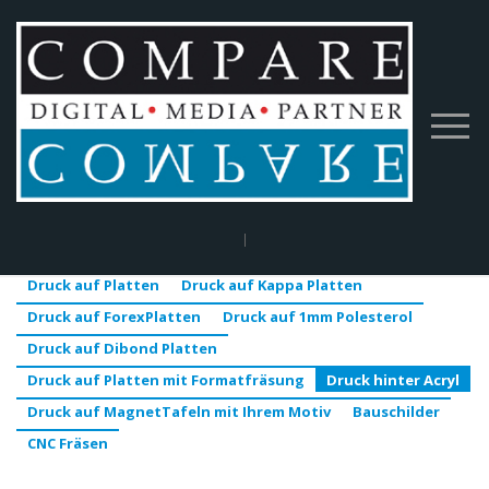
Home
|
BigPrint
|
Druck auf Platten
|
Druck hinter Acryl
Druck auf Platten
Druck auf Kappa Platten
Druck auf ForexPlatten
Druck auf 1mm Polesterol
Druck auf Dibond Platten
Druck auf Platten mit Formatfräsung
Druck hinter Acryl
Druck auf MagnetTafeln mit Ihrem Motiv
Bauschilder
CNC Fräsen