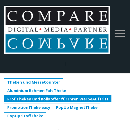
Home
|
Mobile Messe Systeme und MesseWände
|
Theken und
MesseCounter
|
ProfiTheken und RollKoffer für Ihren WerbeAuftritt
Theken und MesseCounter
Aluminium Rahmen Falt Theke
ProfiTheken und RollKoffer für Ihren WerbeAuftritt
PromotionTheke easy
PopUp MagnetTheke
PopUp StoffTheke