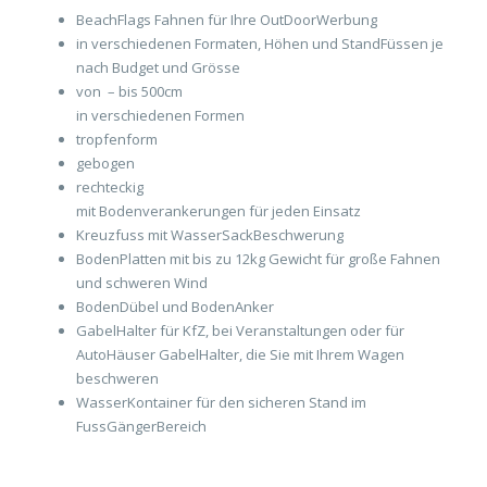
BeachFlags Fahnen für Ihre OutDoorWerbung
in verschiedenen Formaten, Höhen und StandFüssen je
nach Budget und Grösse
von – bis 500cm
in verschiedenen Formen
tropfenform
gebogen
rechteckig
mit Bodenverankerungen für jeden Einsatz
Kreuzfuss mit WasserSackBeschwerung
BodenPlatten mit bis zu 12kg Gewicht für große Fahnen
und schweren Wind
BodenDübel und BodenAnker
GabelHalter für KfZ, bei Veranstaltungen oder für
AutoHäuser GabelHalter, die Sie mit Ihrem Wagen
beschweren
WasserKontainer für den sicheren Stand im
FussGängerBereich