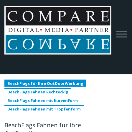
Home
|
Mobile Messe Systeme und MesseWände
|
BeachFlags für Ihre
OutDoorWerbung
BeachFlags für Ihre OutDoorWerbung
BeachFlags Fahnen Rechteckig
BeachFlags Fahnen mit KurvenForm
BeachFlags Fahnen mit Tropfenform
BeachFlags Fahnen für Ihre