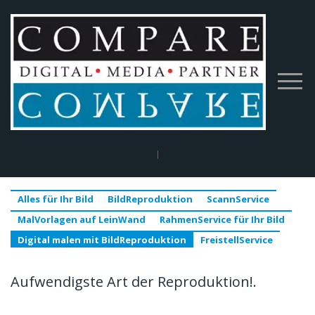
Home
|
Service-Angebot
|
Alles für Ihr Bild
|
Digital malen mit
BildReproduktion
Alles für Ihr Bild
BildReproduktion
ScannService
MalVorlagen auf LeinWand
RahmenService für Ihr Bild
Digital malen mit BildReproduktion
FreistellService
Aufwendigste Art der Reproduktion!.